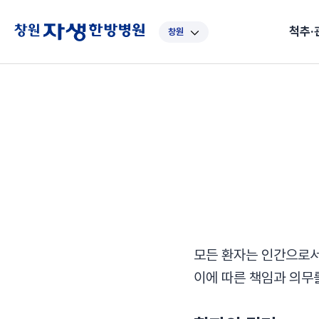
척추·
창원
대표
강남
광주
노원
대
보라매
부산
부천
분당
수
척추·관절
예약·문의
자생한약
커뮤니티
병원소개
클리닉
치료법
허리
척추·관절
자생비수술치료
한약
치료사례
바로 예약
인사말
보약
자생소개
목
첩약건
전화 
증상
리얼
초음
인천
일산
잠실
창원
천
허리디스크
교통사고후유증
MRI 치료사례
목디스크
안면신
후기메
신경근회복술
자주묻는질문
한약배
도수
척추관협착증
척추압박골절
안면마비 치료사례
거북목증
기능성
후기인
퇴행성디스크
수술후재활
알레르
추천 검색어
#초음파
척추전방전위증
수술후통증증후군
뇌혈관
허리염좌
성장·자세교정
비만 
모든 환자는 인간으로서
테니스
자생인 칭찬
건의
이에 따른 책임과 의무