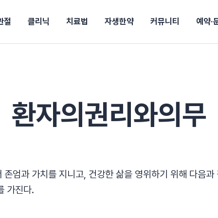
관절
클리닉
치료법
자생한약
커뮤니티
예약·
구
대전
목동
원
안산
울산
강보험
상담 예약
별
후기
파 약침
의료진 소개
턱
공지사항
신바로메틴
입원 상담
여성질환
진료시간/오시는길
추나요법
무릎
자생소식
진료비 안내
산재지정병원
신바로약침·봉침
어깨
건강정보
비급여진료비
고관절
자가테스트
신바로한약
제증
손·
안
청주
해운대
경마비
시지
턱관절장애
월경통
퇴행성관절염
오십견
고관절질환
허리 디스크
손목
환자의권리와의무
송조회
치료·물리치료
MRI·X-ray
후군
 소화불량
터뷰
산전산후
석회화건염
목 디스크
족저
기 비염
갱년기증후군
무릎 질환
손목
약침
#척추압박골절
#교통사고후유증
#허리디스크
#목디스크
질환 후유증
비염
클리닉
허약증세
 존엄과 가치를 지니고, 건강한 삶을 영위하기 위해 다음과
엘보·골프엘보
하기
자생TV보니
이벤트
를 가진다.