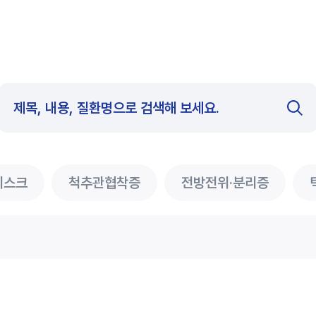
디스크
척추관협착증
전방전위·분리증