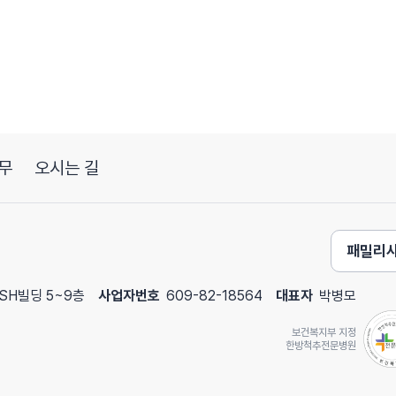
무
오시는 길
패밀리
 SH빌딩 5~9층
사업자번호
609-82-18564
대표자
박병모
보건복지부 지정
한방척추전문병원