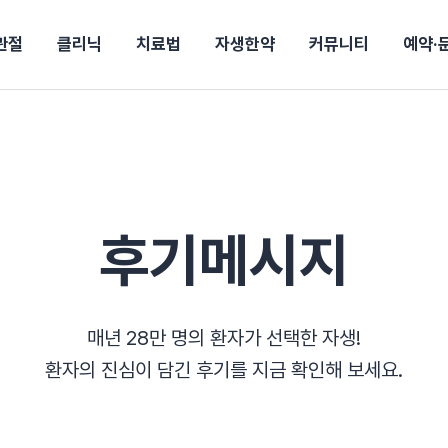
관절
클리닉
치료법
자생한약
커뮤니티
예약·
구
대전
목동
원
안산
울산
강보험
상담 예약
별
후기
파 약침
의료진 소개
턱
공지사항
신바로메틴
입원 상담
여성질환
진료시간/오시는길
추나요법
무릎
자생소식
진료비 안내
산재지정병원
신바로약침·봉침
어깨
건강정보
비급여진료비
고관절
자가테스트
신바로한약
제증
손·
안
청주
해운대
경마비
시지
턱관절장애
월경통
퇴행성관절염
오십견
고관절질환
허리 디스크
손목
송조회
치료·물리치료
MRI·X-ray
후기메시지
후군
 소화불량
터뷰
산전산후
석회화건염
목 디스크
족저
기 비염
갱년기증후군
무릎 질환
손목
약침
#척추압박골절
#교통사고후유증
#허리디스크
#목디스크
질환 후유증
비염
클리닉
허약증세
매년 28만 명의 환자가 선택한 자생!
엘보·골프엘보
환자의 진심이 담긴 후기를 지금 확인해 보세요.
하기
자생TV보니
이벤트