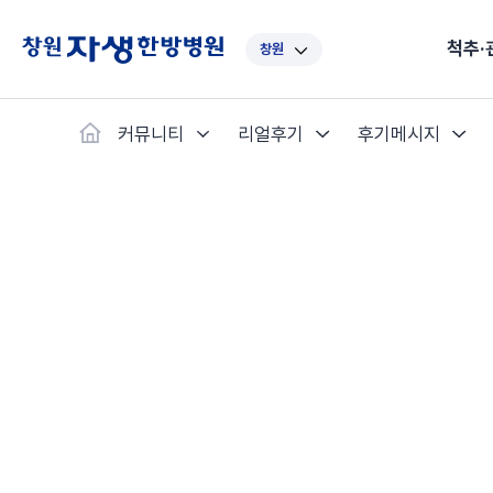
척추·
창원
대표
강남
광주
노원
대
커뮤니티
리얼후기
후기메시지
보라매
부산
부천
분당
수
척추·관절
예약·문의
자생한약
커뮤니티
병원소개
클리닉
치료법
허리
척추·관절
자생비수술치료
한약
치료사례
바로 예약
인사말
보약
자생소개
목
첩약건
전화 
증상
리얼
초음
인천
일산
잠실
창원
천
허리디스크
교통사고후유증
MRI 치료사례
목디스크
안면신
후기메
신경근회복술
자주묻는질문
한약배
도수
척추관협착증
척추압박골절
안면마비 치료사례
거북목증
기능성
후기인
퇴행성디스크
수술후재활
알레르
추천 검색어
#초음파
척추전방전위증
수술후통증증후군
뇌혈관
허리염좌
성장·자세교정
비만 
테니스
자생인 칭찬
건의