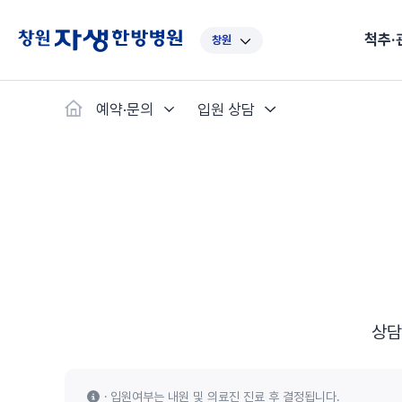
척추·
창원
대표
강남
광주
노원
대
예약·문의
입원 상담
보라매
부산
부천
분당
수
척추·관절
예약·문의
자생한약
커뮤니티
병원소개
클리닉
치료법
허리
척추·관절
자생비수술치료
한약
치료사례
바로 예약
인사말
보약
자생소개
목
첩약건
전화 
증상
리얼
초음
인천
일산
잠실
창원
천
허리디스크
교통사고후유증
MRI 치료사례
목디스크
안면신
후기메
신경근회복술
자주묻는질문
한약배
도수
척추관협착증
척추압박골절
안면마비 치료사례
거북목증
기능성
후기인
퇴행성디스크
수술후재활
알레르
추천 검색어
#초음파
척추전방전위증
수술후통증증후군
뇌혈관
허리염좌
성장·자세교정
비만 
테니스
상담
자생인 칭찬
건의
입원여부는 내원 및 의료진 진료 후 결정됩니다.