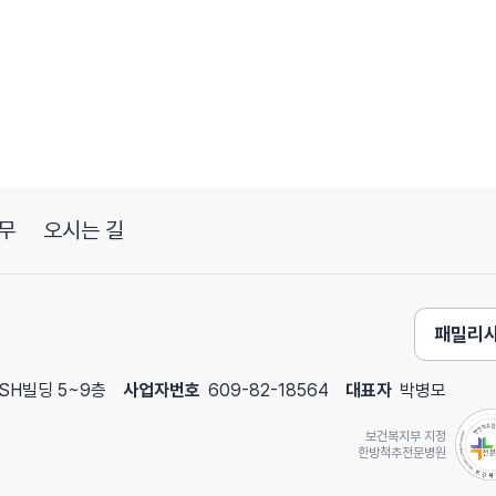
무
오시는 길
패밀리
 SH빌딩 5~9층
사업자번호
609-82-18564
대표자
박병모
보건복지부 지정
한방척추전문병원