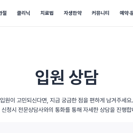
관절
클리닉
치료법
자생한약
커뮤니티
예약·
구
대전
목동
원
안산
울산
강보험
상담 예약
별
후기
파 약침
의료진 소개
턱
공지사항
신바로메틴
입원 상담
여성질환
진료시간/오시는길
추나요법
무릎
자생소식
진료비 안내
산재지정병원
신바로약침·봉침
어깨
건강정보
비급여진료비
고관절
자가테스트
신바로한약
제증
손·
안
청주
해운대
경마비
시지
턱관절장애
월경통
퇴행성관절염
오십견
고관절질환
허리 디스크
손목
송조회
치료·물리치료
MRI·X-ray
입원 상담
후군
 소화불량
터뷰
산전산후
석회화건염
목 디스크
족저
기 비염
갱년기증후군
무릎 질환
손목
약침
#척추압박골절
#교통사고후유증
#허리디스크
#목디스크
질환 후유증
비염
클리닉
허약증세
입원이 고민되신다면, 지금 궁금한 점을 편하게 남겨주세요.
엘보·골프엘보
 신청시 전문상담사와의 통화를 통해 자세한 상담을 진행합
하기
자생TV보니
이벤트