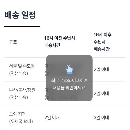
배송 일정
16시 이후
16시 이전 수납시
구분
수납시
배송시간
배송시간
서울 및 수도권
다음날 저녁 7시 이전
2일 이내
(자생배송)
(휴일, 공휴일 제외)
좌우로 스와이프하여
내용을 확인하세요.
부산/울산/창원
다음날 저녁 7시 이전
2일 이내
(자생배송)
(휴일, 공휴일 제외)
그외 지역
2일 이내
3일 이내
(우체국 택배)