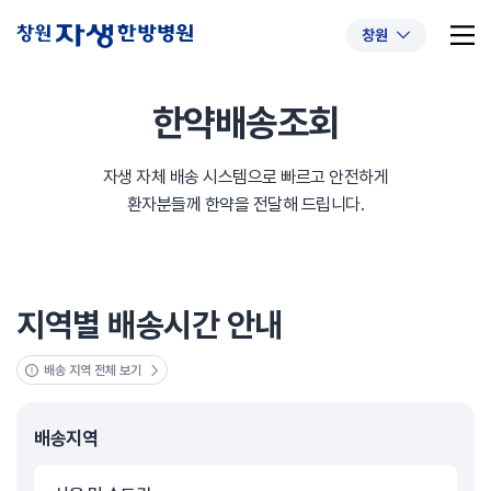
창원
한약배송조회
자생 자체 배송 시스템으로 빠르고 안전하게
추천 검색어
#초음파약침
#척추압박골절
환자분들께 한약을 전달해 드립니다.
#교통사고후유증
#허리디스크
#목디스크
#추나요법
지역별 배송시간 안내
배송 지역 전체 보기
배송지역