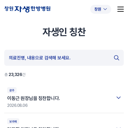
창원
자생인 칭찬
추천 검색어
#초음파약침
#척추압박골절
#교통사고후유증
#허리디스크
#목디스크
#추나요법
총
23,326
건
광주
이동근 원장님을 칭찬합니다.
2026.08.06
보라매