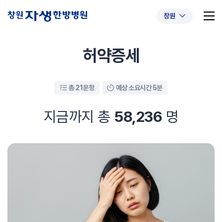
창원
허약증세
총 21문항
예상 소요시간 5분
추천 검색어
#초음파약침
#척추압박골절
#교통사고후유증
#허리디스크
#목디스크
지금까지 총
58,236
명
#추나요법