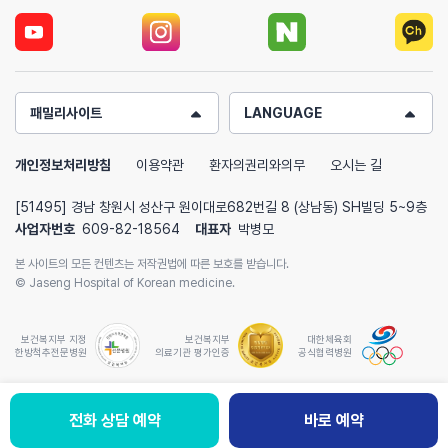
패밀리사이트
LANGUAGE
개인정보처리방침
이용약관
환자의권리와의무
오시는 길
[51495] 경남 창원시 성산구 원이대로682번길 8 (상남동) SH빌딩 5~9층
사업자번호
609-82-18564
대표자
박병모
본 사이트의 모든 컨텐츠는 저작권법에 따른 보호를 받습니다.
© Jaseng Hospital of Korean medicine.
보건복지부 지정
보건복지부
대한체육회
한방척추전문병원
의료기관 평가인증
공식협력병원
전화 상담 예약
바로 예약