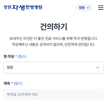
창원
건의하기
보내주신 의견은 더 좋은 진료 서비스를 위해 적극 반영됩니다.
추천 검색어
#초음파약침
#척추압박골절
작성해주신 내용은 공개되지 않으며, 안전하게 관리됩니다.
#교통사고후유증
#허리디스크
#목디스크
병·의원
* (필수)
#추나요법
창원
제목
* (필수)