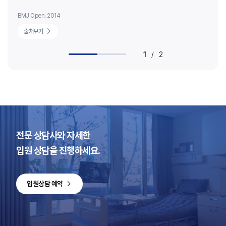
BMJ Open. 2014
BM
출처보기
1
/
2
전문 상담사와 자세한
입원 상담을 진행하세요.
입원상담 예약