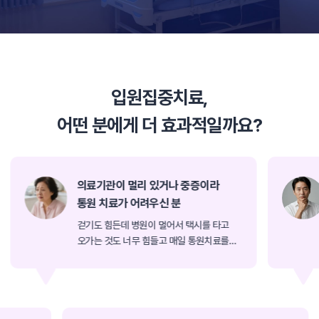
입원집중치료,
어떤 분에게 더 효과적일까요?
의료기관이 멀리 있거나 중증이라
갑
통원 치료가 어려우신 분
생활
걷기도 힘든데 병원이 멀어서 택시를 타고
움직
오가는 것도 너무 힘들고 매일 통원치료를
응급
받기가 어려운 분들을 위해 입원치료를
싶으
추천드립니다.
추천