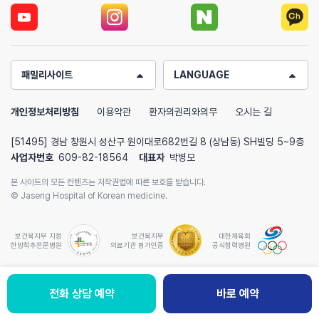
패밀리사이트
LANGUAGE
개인정보처리방침
이용약관
환자의권리와의무
오시는 길
[51495] 경남 창원시 성산구 원이대로682번길 8 (상남동) SH빌딩 5~9층
사업자번호
609-82-18564
대표자
박병모
본 사이트의 모든 컨텐츠는 저작권법에 따른 보호를 받습니다.
© Jaseng Hospital of Korean medicine.
보건복지부 지정
보건복지부
대한체육회
한방척추전문병원
의료기관 평가인증
공식협력병원
전화 상담 예약
바로 예약